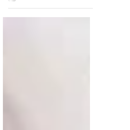
Começando 2019 com o pé direito: o site
Livin'Learning está na área! Ano novo, site & blogs
novos! Nossa proposta com o lançamento do...