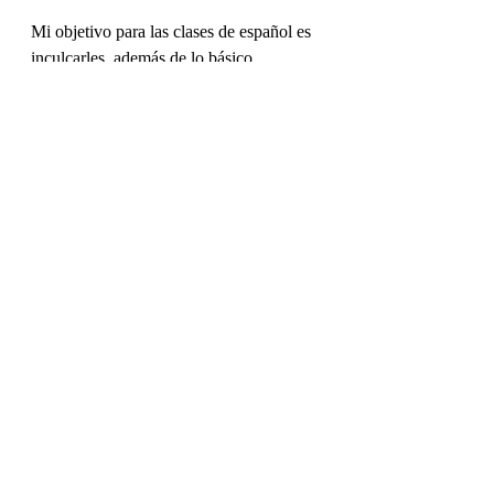
Mi objetivo para las clases de español es 
inculcarles, además de lo básico, 
elementos artísticos y culturales, así 
como actividades dinámicas y 
productivas para que el aprendizaje sea 
interesante, flexible y cautivador. 
¡Espero verlos pronto!
Visite nossa página 
Aulas
 para conhecer 
mais sobre nossas proposta para o 
Espanhol! ;-)
Novidades
Espanhol