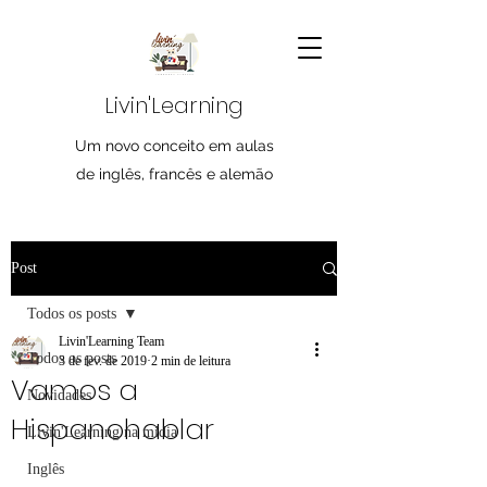
Livin'Learning
Um novo conceito em aulas
de inglês, francês e alemão
Post
Todos os posts
Livin'Learning Team
Todos os posts
3 de fev. de 2019
2 min de leitura
Vamos a
Novidades
Hispanohablar
Livin'Learning na mídia
Inglês